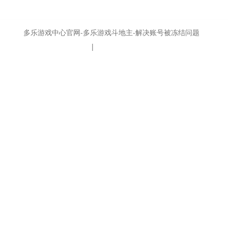
网址：
www.ai-xrobot.com
©2019
多乐游戏中心官网-多乐游戏斗地主-解决账号被冻结问题
版权所
有
冀ICP备13005235号-1
|
石家庄