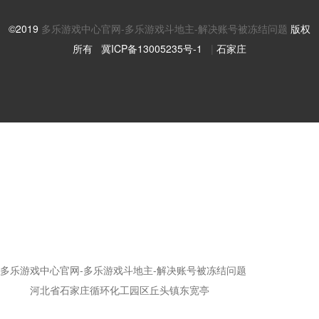
©2019
多乐游戏中心官网-多乐游戏斗地主-解决账号被冻结问题
版权
所有
冀ICP备13005235号-1
|
石家庄
多乐游戏中心官网-多乐游戏斗地主-解决账号被冻结问题
地址：
河北省石家庄循环化工园区丘头镇东宽亭
全国免费服务
热线：
400-838-9293
邮箱：
81813945@qq.com