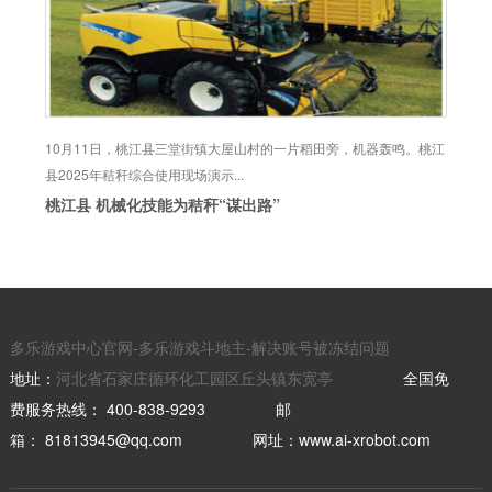
10月11日，桃江县三堂街镇大屋山村的一片稻田旁，机器轰鸣。桃江
县2025年秸秆综合使用现场演示...
桃江县 机械化技能为秸秆“谋出路”
多乐游戏中心官网-多乐游戏斗地主-解决账号被冻结问题
地址：
河北省石家庄循环化工园区丘头镇东宽亭
全国免
费服务热线：
400-838-9293
邮
箱：
81813945@qq.com
网址：
www.ai-xrobot.com