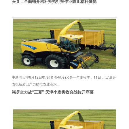
兴县：全面铺开秸秆捡拾打捆作业防止秸秆燃烧
中新网天津6月12日电(记者 孙玲玲)又是一年麦收季，11日，以“展开
农机新质出产力助推农业高水...
竭尽全力战“三夏” 天津小麦机收会战拉开序幕