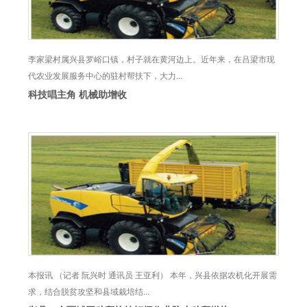
李家梁村属兴县罗峪口镇，村子就在黄河边上。近年来，在吕梁市现
代农业发展服务中心的驻村帮扶下，大力...
科技唱主角 机械助增收
本报讯 （记者 阮兴时 通讯员 王亚利） 本年，兴县依据农机化开展需
求，结合脱贫攻坚和县域栽培结...